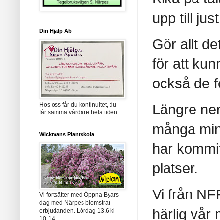
upp till ju
Din Hjälp Ab
Gör allt de
för att k
också de f
Hos oss får du kontinuitet, du
Längre ner
får samma vårdare hela tiden.
många mind
Wickmans Plantskola
har kommit
platser.
Vi från NF
Vi fortsätter med Öppna Byars
dag med Närpes blomstrar
härlig vår
erbjudanden. Lördag 13.6 kl
10-14