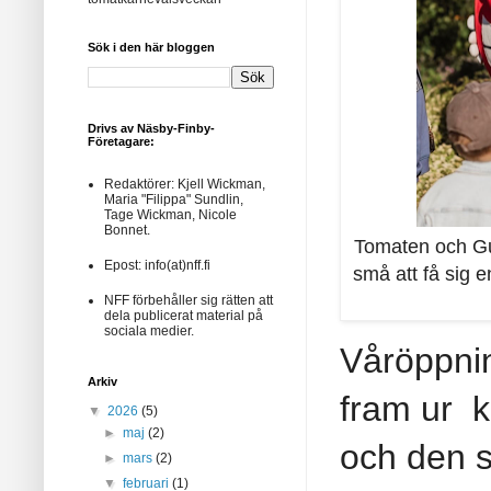
Sök i den här bloggen
Drivs av Näsby-Finby-
Företagare:
Redaktörer: Kjell Wickman,
Maria "Filippa" Sundlin,
Tage Wickman, Nicole
Bonnet.
Tomaten och Gur
Epost: info(at)nff.fi
små att få sig e
NFF
förbehåller sig rätten att
dela publicerat material på
sociala medier.
Våröppni
Arkiv
fram ur 
▼
2026
(5)
►
maj
(2)
och den s
►
mars
(2)
▼
februari
(1)