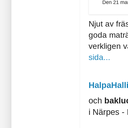
Den 21 mar
Njut av fr
goda maträ
verkligen 
sida...
HalpaHal
och
baklu
i Närpes - 