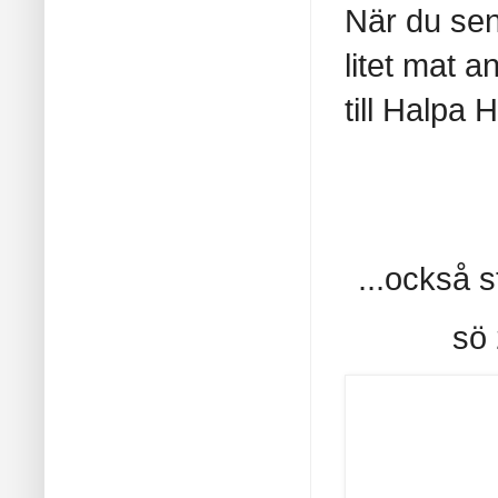
När du sen 
litet mat a
till Halpa
...också 
sö