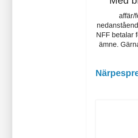
Med bl
affär/
nedanstående 
NFF betalar f
ämne. Gärna
Närpespr