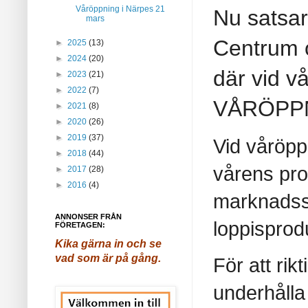
Våröppning i Närpes 21
Nu satsar
mars
Centrum 
►
2025
(13)
►
2024
(20)
där vid 
►
2023
(21)
►
2022
(7)
VÅRÖPP
►
2021
(8)
►
2020
(26)
►
2019
(37)
Vid våröpp
►
2018
(44)
vårens pro
►
2017
(28)
►
2016
(4)
marknadsst
ANNONSER FRÅN
loppisprodu
FÖRETAGEN:
Kika gärna in och se
vad som är på gång.
För att rik
underhålla