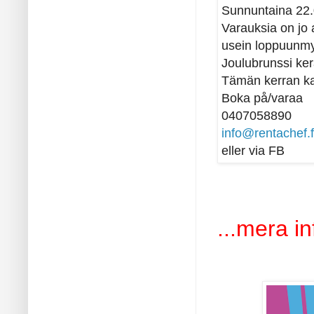
Sunnuntaina 22.
Varauksia on jo 
usein loppuunmy
Joulubrunssi ker
Tämän kerran kat
Boka på/varaa
0407058890
info@rentachef.f
eller via FB
...mera i