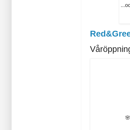
...o
Red&Gre
Våröppnin
