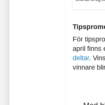
Tipsprome
För tipspr
april finns
deltar
. Vin
vinnare bli