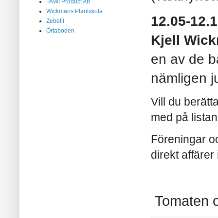
TAWI Product Ab
Wickmans Plantskola
12.05-12.1
Zebelli
Örtaboden
Kjell Wic
en av de b
nämligen ju
Vill du berät
med på listan
Föreningar oc
direkt affäre
Tomaten 