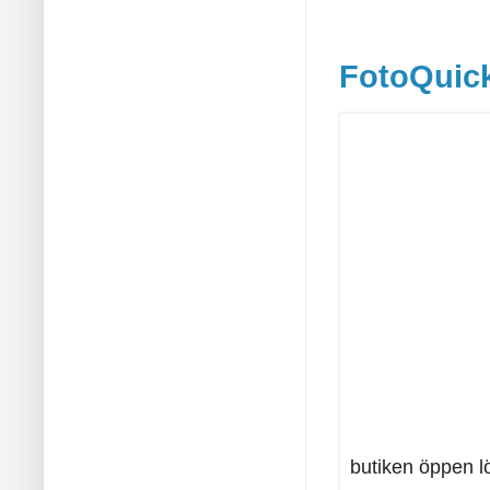
FotoQuic
butiken öppen l