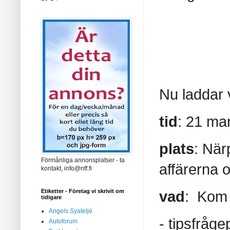
Nu laddar v
tid
: 21 ma
plats
: När
Förmånliga annonsplatser - ta
affärerna 
kontakt, info@nff.fi
Etiketter - Företag vi skrivit om
vad
: Kom u
tidigare
Angels Syateljé
- tipsfråge
Autoforum