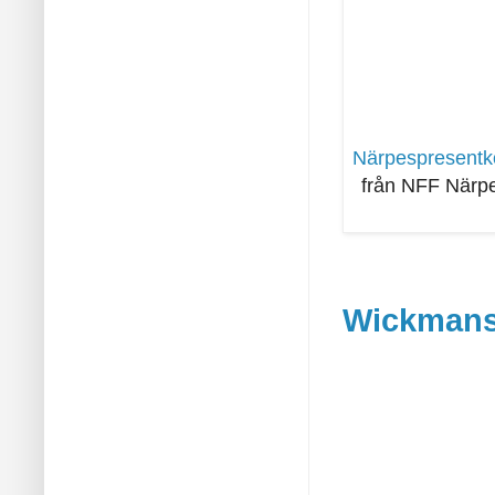
Närpespresentko
från NFF Närpes
Wickmans