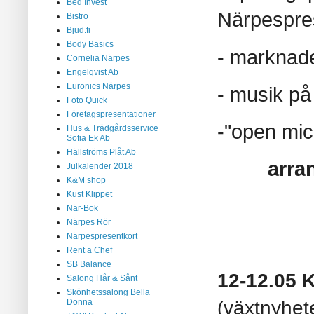
Bed Invest
Närpespre
Bistro
Bjud.fi
Body Basics
- marknade
Cornelia Närpes
Engelqvist Ab
Euronics Närpes
- musik på
Foto Quick
Företagspresentationer
-"open mic
Hus & Trädgårdsservice
Sofia Ek Ab
Hällströms Plåt Ab
arra
Julkalender 2018
K&M shop
Kust Klippet
När-Bok
Närpes Rör
Närpespresentkort
Rent a Chef
SB Balance
12-12.05 
Salong Hår & Sånt
Skönhetssalong Bella
(växtnyhet
Donna