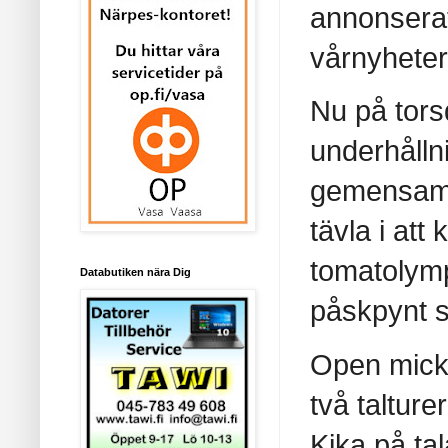
annonserat 
vårnyheter/
Nu på tors
underhålln
gemensam g
tävla i att
tomatolymp
Databutiken nära Dig
påskpynt s
Open mick 
två talture
Kika på ta